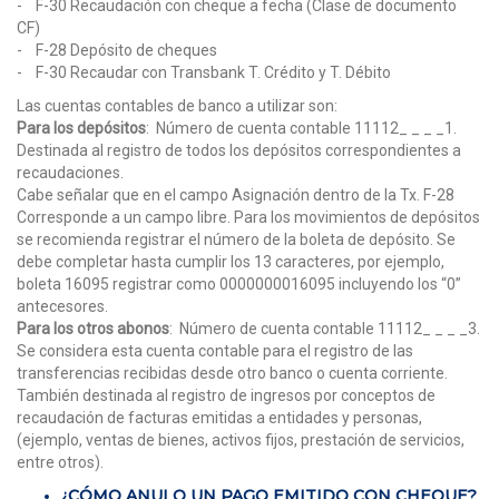
- F-30 Recaudación con cheque a fecha (Clase de documento
CF)
- F-28 Depósito de cheques
- F-30 Recaudar con Transbank T. Crédito y T. Débito
Las cuentas contables de banco a utilizar son:
Para los depósitos
: Número de cuenta contable 11112_ _ _ _1.
Destinada al registro de todos los depósitos correspondientes a
recaudaciones.
Cabe señalar que en el campo Asignación dentro de la Tx. F-28
Corresponde a un campo libre. Para los movimientos de depósitos
se recomienda registrar el número de la boleta de depósito. Se
debe completar hasta cumplir los 13 caracteres, por ejemplo,
boleta 16095 registrar como 0000000016095 incluyendo los “0”
antecesores.
Para los otros abonos
: Número de cuenta contable 11112_ _ _ _3.
Se considera esta cuenta contable para el registro de las
transferencias recibidas desde otro banco o cuenta corriente.
También destinada al registro de ingresos por conceptos de
recaudación de facturas emitidas a entidades y personas,
(ejemplo, ventas de bienes, activos fijos, prestación de servicios,
entre otros).
¿CÓMO ANULO UN PAGO EMITIDO CON CHEQUE?