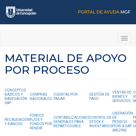
Pasar
al
contenido
principal
Toggl
navig
MATERIAL DE APOYO
POR PROCESO
CONCEPTOS
VENTAS DE
C
BÁSICOS Y
COMPRAS
CUENTAS POR
GESTIÓN DE
BIENES Y
V
NAVEGACIÓN
NACIONALES
PAGAR
PAGO
SERVICIOS
I
SAP
LIBERACIÓN
FONDOS
CONTABILIZACIONES
CONTROL DE
DE
P
RECAUDACIÓN
FIJOS Y
GENERALES PARA
STOCK E
PEDIDOS
S
Y BANCOS
FONDOS POR
REPARTICIONES
INVENTARIOS
FIORI & SAP
U
RENDIR
(ME29N)